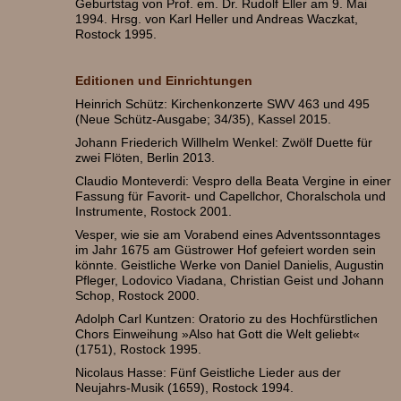
Geburtstag von Prof. em. Dr. Rudolf Eller am 9. Mai
1994. Hrsg. von Karl Heller und Andreas Waczkat,
Rostock 1995.
Editionen und Einrichtungen
Heinrich Schütz: Kirchenkonzerte SWV 463 und 495
(Neue Schütz-Ausgabe; 34/35), Kassel 2015.
Johann Friederich Willhelm Wenkel: Zwölf Duette für
zwei Flöten, Berlin 2013.
Claudio Monteverdi: Vespro della Beata Vergine in einer
Fassung für Favorit- und Capellchor, Choralschola und
Instrumente, Rostock 2001.
Vesper, wie sie am Vorabend eines Adventssonntages
im Jahr 1675 am Güstrower Hof gefeiert worden sein
könnte. Geistliche Werke von Daniel Danielis, Augustin
Pfleger, Lodovico Viadana, Christian Geist und Johann
Schop, Rostock 2000.
Adolph Carl Kuntzen: Oratorio zu des Hochfürstlichen
Chors Einweihung »Also hat Gott die Welt geliebt«
(1751), Rostock 1995.
Nicolaus Hasse: Fünf Geistliche Lieder aus der
Neujahrs-Musik (1659), Rostock 1994.