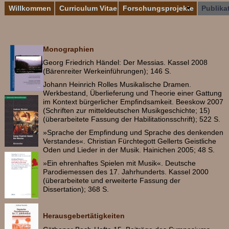
Willkommen
Curriculum Vitae
Forschungsprojekte
Publika
Monographien
Georg Friedrich Händel: Der Messias. Kassel 2008
(Bärenreiter Werkeinführungen); 146 S.
Johann Heinrich Rolles Musikalische Dramen.
Werkbestand, Überlieferung und Theorie einer Gattung
im Kontext bürgerlicher Empfindsamkeit. Beeskow 2007
(Schriften zur mitteldeutschen Musikgeschichte; 15)
(überarbeitete Fassung der Habilitationsschrift); 522 S.
»Sprache der Empfindung und Sprache des denkenden
Verstandes«. Christian Fürchtegott Gellerts Geistliche
Oden und Lieder in der Musik. Hainichen 2005; 48 S.
»Ein ehrenhaftes Spielen mit Musik«. Deutsche
Parodiemessen des 17. Jahrhunderts. Kassel 2000
(überarbeitete und erweiterte Fassung der
Dissertation); 368 S.
Herausgebertätigkeiten