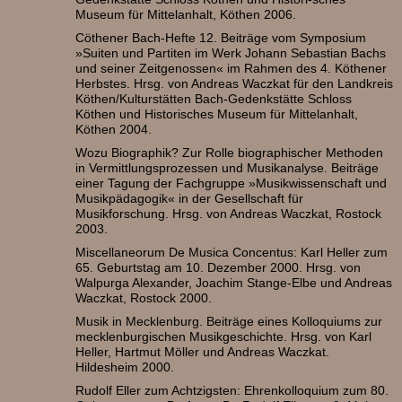
Museum für Mittelanhalt, Köthen 2006.
Cöthener Bach-Hefte 12. Beiträge vom Symposium
»Suiten und Partiten im Werk Johann Sebastian Bachs
und seiner Zeitgenossen« im Rahmen des 4. Köthener
Herbstes. Hrsg. von Andreas Waczkat für den Landkreis
Köthen/Kulturstätten Bach-Gedenkstätte Schloss
Köthen und Historisches Museum für Mittelanhalt,
Köthen 2004.
Wozu Biographik? Zur Rolle biographischer Methoden
in Vermittlungsprozessen und Musikanalyse. Beiträge
einer Tagung der Fachgruppe »Musikwissenschaft und
Musikpädagogik« in der Gesellschaft für
Musikforschung. Hrsg. von Andreas Waczkat, Rostock
2003.
Miscellaneorum De Musica Concentus: Karl Heller zum
65. Geburtstag am 10. Dezember 2000. Hrsg. von
Walpurga Alexander, Joachim Stange-Elbe und Andreas
Waczkat, Rostock 2000.
Musik in Mecklenburg. Beiträge eines Kolloquiums zur
mecklenburgischen Musikgeschichte. Hrsg. von Karl
Heller, Hartmut Möller und Andreas Waczkat.
Hildesheim 2000.
Rudolf Eller zum Achtzigsten: Ehrenkolloquium zum 80.