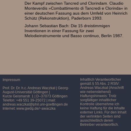
Der Kampf zwischen Tancred und Clorindam. Claudio
Monteverdis »Combattimento di Tancredi e Clorinda« in
einer deutschen Fassung aus dem Umfeld von Heinrich
Schütz (Rekonstruktion), Paderborn 1993.
Johann Sebastian Bach: Die 15 dreistimmigen
Inventionen in einer Fassung für zwei
Melodieinstrumente und Basso continuo, Berlin 1987.
Inhaltlich Verantwortlicher
Impressum
gemäß § 55 Abs. 2 RStV:
Andreas Waczkat (Anschrift
Prof. Dr. Dr. h.c. Andreas Waczkat | Georg-
wie nebenstehend)
August-Universität Göttingen |
Haftungshinweis: Trotz
Kurze Geismarstr. 1 | D–37073 Göttingen
sorgfältiger inhaltlicher
Telefon: +49 551 39-25072 | mail:
Kontrolle übernehme ich
andreas.waczkat@phil.uni-goettingen.de
keine Haftung für die Inhalte
Internet: www.gwdg.de/~awaczka
externer Links. Für den Inhalt
der verlinkten Seiten sind
ausschließlich deren
Betreiber verantwortlich.