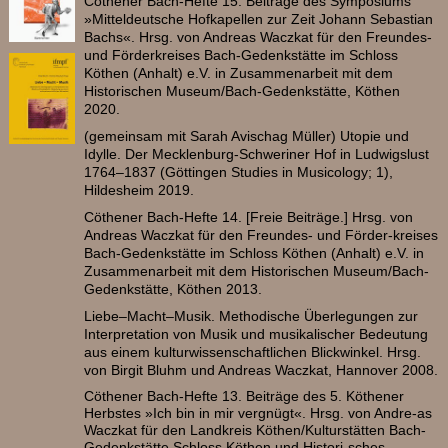
Cöthener Bach-Hefte 15. Beiträge des Symposiums
»Mitteldeutsche Hofkapellen zur Zeit Johann Sebastian
Bachs«. Hrsg. von Andreas Waczkat für den Freundes-
und Förderkreises Bach-Gedenkstätte im Schloss
Köthen (Anhalt) e.V. in Zusammenarbeit mit dem
Historischen Museum/Bach-Gedenkstätte, Köthen
2020.
(gemeinsam mit Sarah Avischag Müller) Utopie und
Idylle. Der Mecklenburg-Schweriner Hof in Ludwigslust
1764–1837 (Göttingen Studies in Musicology; 1),
Hildesheim 2019.
Cöthener Bach-Hefte 14. [Freie Beiträge.] Hrsg. von
Andreas Waczkat für den Freundes- und Förder-kreises
Bach-Gedenkstätte im Schloss Köthen (Anhalt) e.V. in
Zusammenarbeit mit dem Historischen Museum/Bach-
Gedenkstätte, Köthen 2013.
Liebe–Macht–Musik. Methodische Überlegungen zur
Interpretation von Musik und musikalischer Bedeutung
aus einem kulturwissenschaftlichen Blickwinkel. Hrsg.
von Birgit Bluhm und Andreas Waczkat, Hannover 2008.
Cöthener Bach-Hefte 13. Beiträge des 5. Köthener
Herbstes »Ich bin in mir vergnügt«. Hrsg. von Andre-as
Waczkat für den Landkreis Köthen/Kulturstätten Bach-
Gedenkstätte Schloss Köthen und Histori-sches