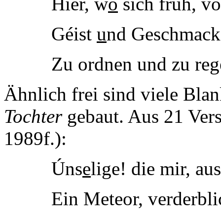
Híer, w
o
sich früh, v
Géist
u
nd Geschmack 
Zu ordnen und zu reg
Ähnlich frei sind viele Bla
Tochter
gebaut. Aus 21 Ver
1989f.):
Úns
e
lige! die mir, a
Ein Meteor, verderblic