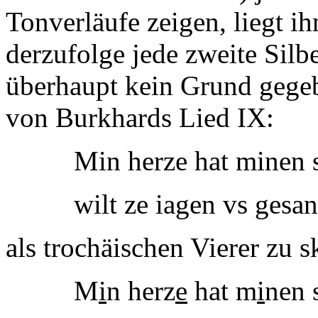
Tonverläufe zeigen, liegt i
derzufolge jede zweite Silb
überhaupt kein Grund gegeb
von Burkhards Lied IX:
Min herze hat minen 
wilt ze iagen vs gesan
als trochäischen Vierer zu s
M
i
n herz
e
hat m
i
nen 