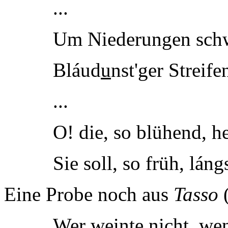
...
Um Niederungen schw
Bláud
u
nst'ger Streif
...
O! die, so blühend, he
Sie soll, so früh, láng
Eine Probe noch aus
Tasso
(
Wer w
e
inte nicht, we