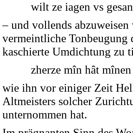
wilt ze iagen vs gesan
– und vollends abzuweisen 
vermeintliche Tonbeugung du
kaschierte Umdichtung zu t
zherze mîn hât mînen
wie ihn vor einiger Zeit He
Altmeisters solcher Zuricht
unternommen hat.
Im prägnanten Sinn des Wo