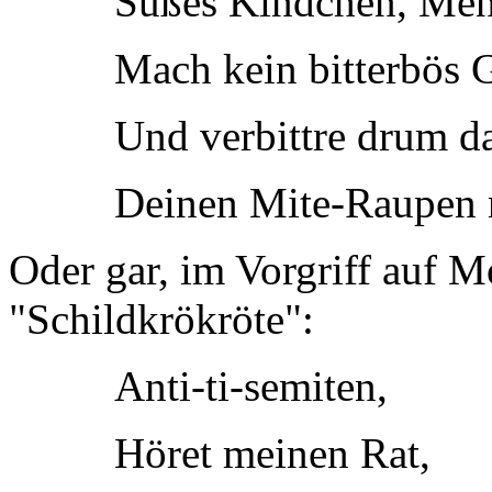
Süßes Kindchen, Men
Mach kein bitterbös G
Und verbittre drum d
Deinen Mite-Raupen n
Oder gar, im Vorgriff auf M
"Schildkrökröte":
Anti-ti-semiten,
Höret meinen Rat,