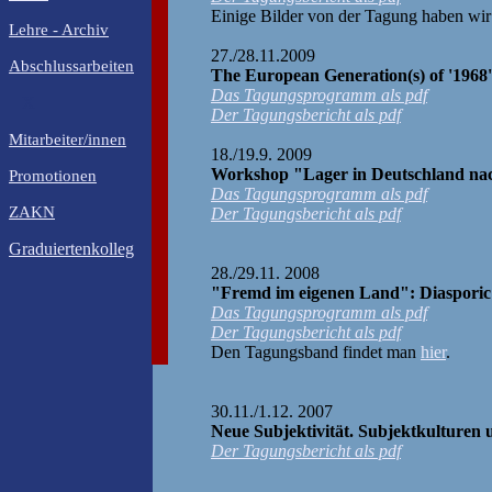
Einige Bilder von der Tagung haben wi
Lehre - Archiv
27./28.11.2009
Abschlussarbeiten
The European Generation(s) of '1968'
Das Tagungsprogramm als pdf
X
Der Tagungsbericht als pdf
Mitarbeiter/innen
18./19.9. 2009
Workshop "Lager in Deutschland na
Promotionen
Das Tagungsprogramm als pdf
ZAKN
Der Tagungsbericht als pdf
Graduiertenkolleg
28./29.11. 2008
"Fremd im eigenen Land": Diasporic c
Das Tagungsprogramm als pdf
Der Tagungsbericht als pdf
Den Tagungsband findet man
hier
.
30.11./1.12. 2007
Neue Subjektivität. Subjektkulturen 
Der Tagungsbericht als pdf