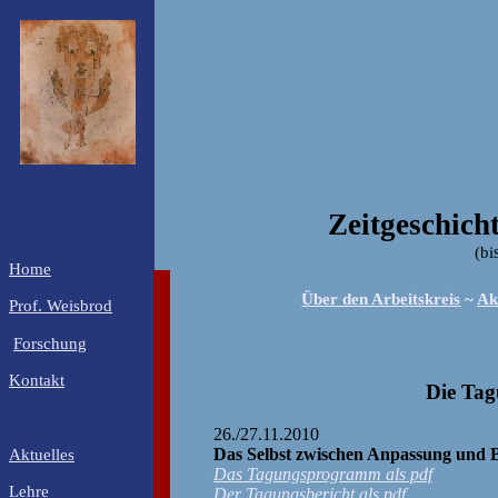
Zeitgeschich
(bi
Home
Über den Arbeitskreis
~
Ak
Prof. Weisbrod
Forschung
Kontakt
Die Tag
X
26./27.11.2010
Das Selbst zwischen Anpassung und B
Aktuelles
Das Tagungsprogramm als pdf
Lehre
Der Tagungsbericht als pdf