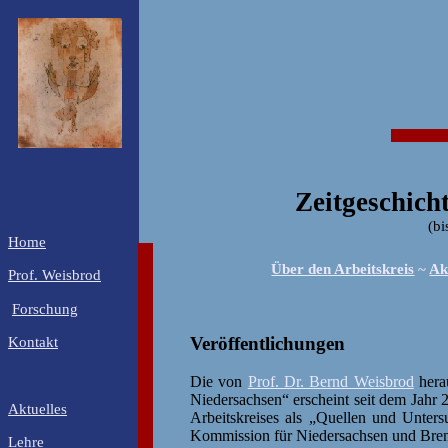
Zeitgeschich
(bi
Home
Über den Arbeitskreis
~
Ak
Prof. Weisbrod
Forschung
Veröffentlichungen
Kontakt
X
Die von
Prof. Dr. Bernd Weisbrod
herau
Niedersachsen“ erscheint seit dem Jahr 
Aktuelles
Arbeitskreises als „Quellen und Unter
Kommission für Niedersachsen und Brem
Lehre