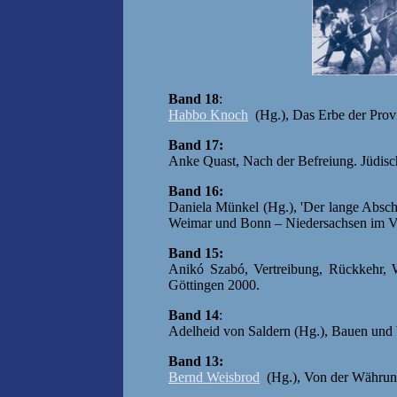
Band 18
:
Habbo Knoch
(Hg.), Das Erbe der Prov
Band 17:
Anke Quast, Nach der Befreiung. Jüdisc
Band 16:
Daniela Münkel (Hg.), 'Der lange Abschi
Weimar und Bonn – Niedersachsen im Ve
Band 15:
Anikó Szabó, Vertreibung, Rückkehr, W
Göttingen 2000.
Band 14
:
Adelheid von Saldern (Hg.), Bauen und
Band 13:
Bernd Weisbrod
(Hg.), Von der Währun