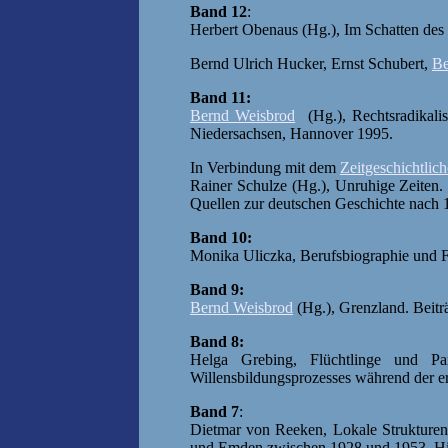
Band 12
:
Herbert Obenaus (Hg.), Im Schatten des
Bernd Ulrich Hucker, Ernst Schubert,
Be
Band 11:
Bernd Weisbrod
(Hg.), Rechtsradikalis
Niedersachsen, Hannover 1995.
In Verbindung mit dem
Zeitgeschichtlich
Rainer Schulze (Hg.), Unruhige Zeiten
Quellen zur deutschen Geschichte nach 1
Band 10:
Monika Uliczka, Berufsbiographie und F
Band 9:
Bernd Weisbrod
(Hg.), Grenzland. Beit
Band 8:
Helga Grebing, Flüchtlinge und Pa
Willensbildungsprozesses während der e
Band 7
:
Dietmar von Reeken, Lokale Strukturen 
und Emden zwischen 1928 und 1953, Hi