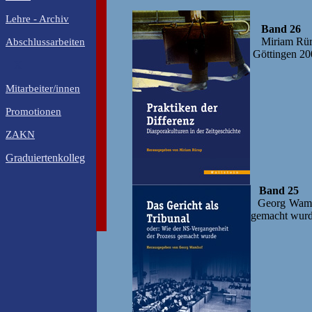
Lehre - Archiv
Band 26
Miriam Rürup 
Abschlussarbeiten
Göttingen 20
X
Mitarbeiter/innen
Promotionen
ZAKN
Graduiertenkolleg
Band 25
Georg Wamh
gemacht wurd