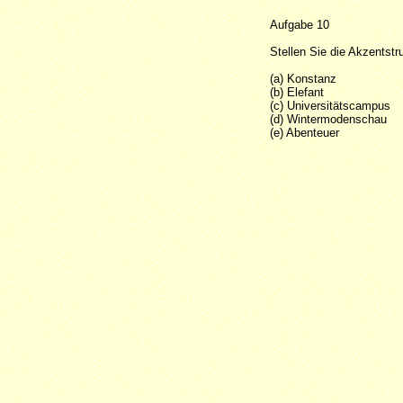
Aufgabe 10
Stellen Sie die Akzentstr
(a) Konstanz
(b) Elefant
(c) Universitätscampus
(d) Wintermodenschau
(e) Abenteuer