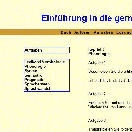
Buch
Autoren
Aufgaben
Lösung
Kapitel 3
Aufgaben
Phonologie
Lexikon&Morphologie
Aufgabe 1
Phonologie
Syntax
Beschreiben Sie die arti
Semantik
Pragmatik
[ʔ], [ʀ], [ʃ], [g], [z], [l], [f], [ŋ
Spracherwerb
Sprachwandel
Aufgabe 2
Ermitteln Sie anhand des
Wiedergabe von Lang- un
Aufgabe 3
Transkribieren Sie folge