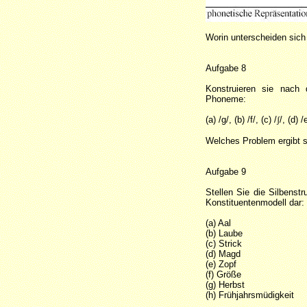
Worin unterscheiden sich 
Aufgabe 8
Konstruieren sie nach
Phoneme:
(a) /g/, (b) /f/, (c) /
ʃ
/, (d) /
Welches Problem ergibt s
Aufgabe 9
Stellen Sie die Silbenst
Konstituentenmodell dar:
(a) Aal
(b) Laube
(c) Strick
(d) Magd
(e) Zopf
(f) Größe
(g) Herbst
(h) Frühjahrsmüdigkeit