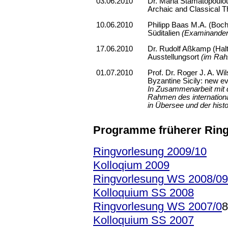
03.06.2010
Dr. Maria Stamatopoulou
Archaic and Classical T
10.06.2010
Philipp Baas M.A. (Boc
Süditalien
(Examinanden
17.06.2010
Dr. Rudolf Aßkamp (Halt
Ausstellungsort
(im Rah
01.07.2010
Prof. Dr. Roger J. A. Wi
Byzantine Sicily: new 
In Zusammenarbeit mit d
Rahmen des internation
in Übersee und der hist
Programme früherer Ring
Ringvorlesung 2009/10
Kolloqium 2009
Ringvorlesung WS 2008/09
Kolloquium SS 2008
Ringvorlesung WS 2007/0
8
Kolloquium SS 2007